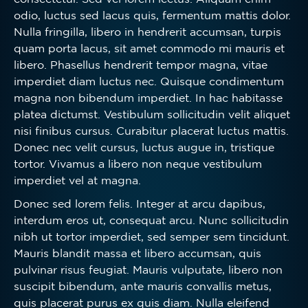
odio, luctus sed lacus quis, fermentum mattis dolor.
Nulla fringilla, libero in hendrerit accumsan, turpis
quam porta lacus, sit amet commodo mi mauris et
libero. Phasellus hendrerit tempor magna, vitae
imperdiet diam luctus nec. Quisque condimentum
magna non bibendum imperdiet. In hac habitasse
platea dictumst. Vestibulum sollicitudin velit aliquet
nisi finibus cursus. Curabitur placerat luctus mattis.
Donec nec velit cursus, luctus augue in, tristique
tortor. Vivamus a libero non neque vestibulum
imperdiet vel at magna.
Donec sed lorem felis. Integer at arcu dapibus,
interdum eros ut, consequat arcu. Nunc sollicitudin
nibh ut tortor imperdiet, sed semper sem tincidunt.
Mauris blandit massa et libero accumsan, quis
pulvinar risus feugiat. Mauris vulputate, libero non
suscipit bibendum, ante mauris convallis metus,
quis placerat purus ex quis diam. Nulla eleifend