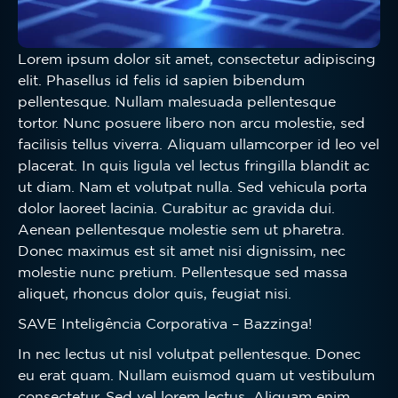
Lorem ipsum dolor sit amet, consectetur adipiscing
elit. Phasellus id felis id sapien bibendum
pellentesque. Nullam malesuada pellentesque
tortor. Nunc posuere libero non arcu molestie, sed
facilisis tellus viverra. Aliquam ullamcorper id leo vel
placerat. In quis ligula vel lectus fringilla blandit ac
ut diam. Nam et volutpat nulla. Sed vehicula porta
dolor laoreet lacinia. Curabitur ac gravida dui.
Aenean pellentesque molestie sem ut pharetra.
Donec maximus est sit amet nisi dignissim, nec
molestie nunc pretium. Pellentesque sed massa
aliquet, rhoncus dolor quis, feugiat nisi.
SAVE Inteligência Corporativa – Bazzinga!
In nec lectus ut nisl volutpat pellentesque. Donec
eu erat quam. Nullam euismod quam ut vestibulum
consectetur. Sed vel lorem lectus. Aliquam enim